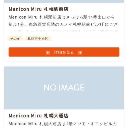
『食べ放題＋飲み放題』、『食事単品メニュー＋飲
Menicon Miru 札幌駅前店
み放題』など多彩な注文方法ができますのでぜひ。
Menicon Miru 札幌駅前店はさっぽろ駅14番出口から
【当店おすすめメニュー】
徒歩1分。東急百貨店隣のカメイ札幌駅前ビル1Fにござ
・名物ジェノヴェーゼリグレ 1,500円（税込）
います。サークルレンズや遠近両用レンズなど豊富な種
新鮮な野菜をバジル香る自慢のジェノヴェーゼソー
類を取り揃えており、お客様に合ったコンタクトレンズ
店舗情報
その他
札幌市中央区
スでたっぷりとお召し上がりください。
をご提案しております。さっぽろ駅は大型ショッピング
キリンビール園 新館アーバン店
詳細を見る
センターが地下道で直結していますので、お買い物やお
・シェフのお任せ前菜 2,000円（税込）
営業時間：
17時〜22時30分
出掛けの際にぜひお気軽にお立ち寄りください。
アルコバレーノはイタリア語で虹、虹にちなんで7点
住所： 〒
060-0063 北海道札幌市中央区南３条西４
盛でご用意させていただいております。
お知らせ情報
丁目８−２ アーバン札幌ビル 7階
電話番号：
011-207-8000
・フェッラーリマキシマムブリュット
URL：
https://www.kirinbeer-en.co.jp/
世界NO1スパークリングの称号を3年連続で受
賞！！ シャンパンを超えたスパークリングワイ
ン！！ きっと全国で最安値！！ Bottle￥5.000
glass￥800
Menicon Miru 札幌大通店
Menicon Miru 札幌大通店は1階マツモトキヨシビルの
・週替わりパスタランチ 1.500円(税込) (前菜3品