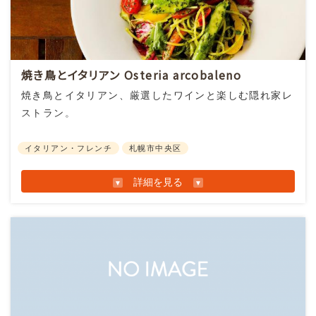
焼き鳥とイタリアン Osteria arcobaleno
北海道の札幌でジンギスカンと北海道味覚を堪能す
焼き鳥とイタリアン、厳選したワインと楽しむ隠れ家レ
るならキリンビール園へ！
ストラン。
スタイリッシュなビアホール『キリンビール園アー
お知らせ情報
イタリアン・フレンチ
札幌市中央区
バン店』は、和個室、テーブル半個室、吹き抜けメ
インホール、メインホールを展望できる小上がり席
詳細を見る
とそれぞれ異なった雰囲気をもっています。
個室の御予約はお早めに。
生ラムジンギスカン、タレ仕込みジンギスカン、肩
ロース、白老産黒毛和牛、道産食材の逸品とキリン
千歳工場直送の生ビールが舌を唸らせます。