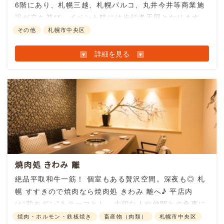
6階にあり、札幌三越、札幌パルコ、丸井今井等商業施
盛り・選べるパスタ・お好きなドリンク)
設が立ち並び、イベント時には歩行者天国となります。
追加でメイン・デザートもプラスできます。ランチ
近くには狸小路商店街、飲み屋街すすきのと続いており
その他
札幌市中央区
限定ドリンクとして、ソムリエおすすめの白ワイ
ます。
ン・赤ワインもございます！
詳細を見る
札幌時計台も徒歩圏内にあり、地下街は札幌駅から繋が
●オンライン相談に関して
っており、寒さを凌ぐことができます。
お電話での問い合わせ内容によっては、一部お客様
焼き鳥とイタリアンを提供するオステリア アルコバ
大通駅１７番出口から徒歩１分の所にありますので、お
にオンラインにてご案内をしております。
レーノ。Arcobaleno（アルコバレーノ）はイタリア
買い物、お出かけのついでにぜひお気軽にお立ち寄りく
現在はご案内させていただいた方のみご利用いただ
語で「虹」食事を通じて人と人を繋ぐ架け橋になれ
ださい。
けます。
ればと考えています。ご来店、ご予約お待ちしてお
ります！
お知らせ情報
●アクセス情報
電車をご利用のお客様
JR札幌駅南口より徒歩5分
焼肉処 きわみ 離
店舗情報
地下鉄さっぽろ駅14番出口より徒歩1分
絶品平取和牛一筋！ 個室もある贅沢空間。深夜も◎ 札
お車をご利用のお客様
焼き鳥とイタリアン Osteria arcobaleno
幌 すすきので焼肉なら焼肉処 きわみ 離へ♪ 平店内
提携駐車場「JAパーキング」【外部リンク】
営業時間：
[月~土］ ランチ 11:30～15:00
は“和モダン”をテーマとし、大切な人や仲間との食事に
※お車でお越しの方：2,200円(税込)以上のお買い上
(LO14:00) ディナー 17:00～
選びたい贅沢な空間となっている。特に壁に富士山が描
焼肉・ホルモン・鉄板焼き
畜産物（肉類）
札幌市中央区
げ・メルスプランのサポートをご利用の方は2時間無