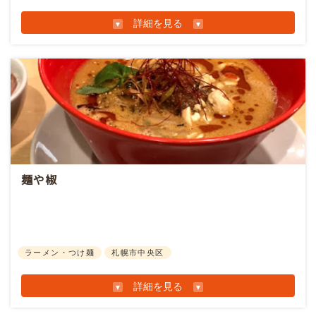
23:30（LO23:00） 日曜定休
かれた個室は、忘れられないひとときを演出してくれる
料サービスがございます。
住所： 〒
060-0062 北海道札幌市中央区南２条西１
詳細を見る
異世界のよう。全てのテーブルは広々としていて使いや
丁目６−１１ 第３広和ビル・イースト 2F
すく、無煙ロースターも完備している。 記念日や誕生
電話番号：
011-233-0076
店舗情報
日などの特別な日の演出におすすめ
URL：
https://osteria-
●オンライン相談に関して
Menicon Miru 札幌駅前店
arcobaleno.business.site/?utm_sour...
お知らせ情報
お電話での問い合わせ内容によっては、一部お客様
営業時間：
10：00～19：30 定休日 火曜
SNS：
facebook
instagram
にオンラインにてご案内をしております。
住所： 〒
060-0004 北海道札幌市中央区北4条西2-
現在はご案内させていただいた方のみご利用いただ
1-1 カメイ札幌駅前ビル1F
けます。
電話番号：
0120-103728
URL：
https://www.menicon-
麺や椒
●アクセス情報
shop.jp/sapporo/paseo/
お車をご利用のお客様
お知らせ情報
カモンチケット加盟駐車場をご利用ください。
※2,200円(税込)以上お買い上げの方に1時間分の駐
ラーメン・つけ麺
札幌市中央区
車券を差し上げます。
電車をご利用のお客様
詳細を見る
地下鉄南北線・東西線・大通駅・17番出口徒歩１分