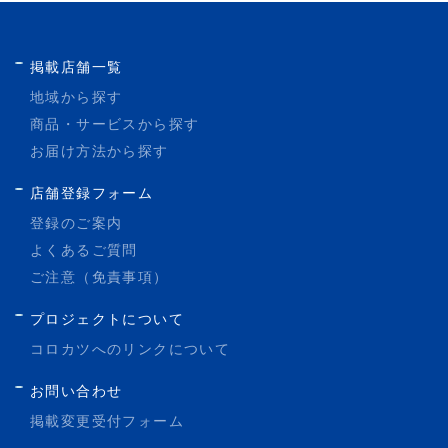
味も合わせ持ち、麺やとしての“いただき”を目指す
という思いも込めて『麺や椒』と命名しました。
担担麺はもちろん、皆様に喜んで頂けるメニュー開
掲載店舗一覧
発を行って参りますので、是非ご来店ください。
地下鉄大通駅から徒歩2分｜
地域から探す
現在、ミシュラン二つ星を獲得した名店の元鮨職人
個室もある札幌大通りにある美容室です。
商品・サービスから探す
と共同開発を行った【特選中華蕎麦】の醤油、塩の2
道外からも注目の実力派サロン☆
お届け方法から探す
種を発売開始。 道産素材をふんだんに使用し、味に
業界内外の講師活動を経験したスタイリスト揃い。
何層もの厚みをもたせることで“やみつきになる旨
レザーを使わないメイカ独自のカット技術は定評が
店舗登録フォーム
味”を演出。
ありショートスタイルに拘りをもつお客様からも支
登録のご案内
お好みでぶどう山椒を加えることで旨味に爽やかな
持を得ています。
よくあるご質問
痺れが加わり「椒」らしい1品となっております！
人気のインナーカラー、イルミナカラーやハイライ
ご注意（免責事項）
定番の担々麺も大好評を頂いております。 是非、お
ト、ケアブリーチ、ハイライトを用いたハイトーン
好みの一杯をご賞味下さい。
カラーもＯＫ。
プロジェクトについて
人気の韓国風スタイルも再現します。
コロカツへのリンクについて
店舗情報
幅広いお客様から支持されており、メンズももちろ
お問い合わせ
ん、グレイカラー（白髪染め、 白髪ぼかし）や、学
麺や椒
割U24にも対応しております。
掲載変更受付フォーム
営業時間：
11:30–22:30
酸熱トリートメント、毛髪改善や縮毛矯正、ヘッド