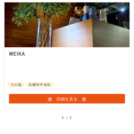
店舗情報
取町の凍てつく冬の寒さを乗り越え、凝縮された肉
Menicon Miru 札幌大通店
の旨味と濃厚な味わいを堪能できる「平取和牛」。
営業時間：
10：00～18：30 定休日 月曜・日曜・
きわみ離では、平取和牛をはじめとした上質な肉の
祝日
数々を味わえる。
住所： 〒
060-0061 北海道札幌市中央区南1条西3-8
エムズ札幌6F
MEIKA
店舗情報
電話番号：
0120-103762
やみつきになる旨みと痺れ”こだわりの担担麺をご賞
URL：
https://www.menicon-
お知らせ情報
焼肉処 きわみ 離
味ください！！
shop.jp/sapporo/odori/
営業時間：
終日 17:00〜23:00(L.O22:00)
札幌すすきののラーメン屋、麺や椒は【やみつきに
その他
札幌市中央区
住所： 〒
064-0805 北海道札幌市中央区南５条西２
なる旨みと痺れ】をコンセプトに札幌店を
丁目１−４ TM26ビル 8F
2019/6/8（土）に開店致しました。
詳細を見る
電話番号：
011-522-3221
山椒にはデトックス効果、健康維持に繋がる「6大効
URL：
能」があり、花言葉は「健康」「魅惑」という意味
1 / 1
https://tabelog.com/hokkaido/A0101/A010103/1
を持つ植物（香辛料）です。
058253...
また、【椒】という字は「山のいただき」という意