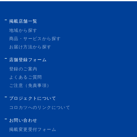
掲載店舗一覧
地域から探す
商品・サービスから探す
店舗情報
お届け方法から探す
店舗登録フォーム
有限会社ななくる
住所： 〒
659-0068 兵庫県兵庫県芦屋市業平町2-7-
登録のご案内
1101
よくあるご質問
電話番号：
ご注意（免責事項）
URL：
https://www.nanakuru.com/
プロジェクトについて
コロカツへのリンクについて
お問い合わせ
掲載変更受付フォーム