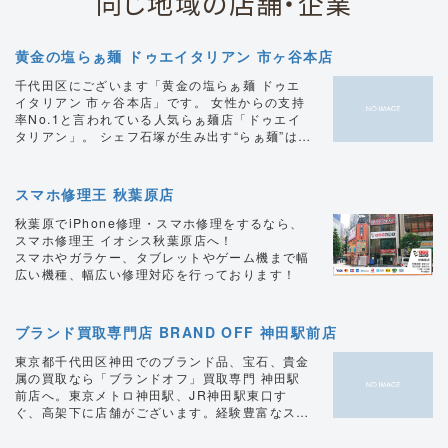
同じ地域の店舗・企業
黄金の塩らぁ麺 ドゥエイタリアン 市ヶ谷本店
千代田区にございます「黄金の塩らぁ麺 ドゥエ
イタリアン 市ヶ谷本店」です。 女性からの支持
率No.1と言われている人気らぁ麺店「ドゥエイ
タリアン」。 シェフ石塚が生み出す“らぁ麺”は鶏
ガラを主に昆布やホタテの旨味をたっぷりと効か
せた絶妙な“コクとキレ”を追求したこだわりの黄
金スープが特徴。 丼一杯のフルコースをコンセ
スマホ修理王 秋葉原店
プトにした“らぁ麺フロマージュ”はシェフ石塚特
製とろ～り濃厚チーズを麺に絡めて食べる“新し
秋葉原でiPhone修理・スマホ修理をするなら、
いらぁ麺のかたち”をご提供。 “世界的グルメガイ
スマホ修理王 イオシス秋葉原店へ！
ド”も認めた人気店です。 塩ラーメン、醤油ラー
スマホやガラケー、タブレットやゲーム機まで幅
メン、レモンラーメンなど種類豊富にご用意して
広い機種、幅広い修理対応を行っております！
おりますので、千代田区、市ヶ谷周辺でラーメン
をお求めの際は是非ご来店くださいませ。
ブランド買取専門店 BRAND OFF 神田駅前店
東京都千代田区神田でのブランド品、宝石、貴金
属の買取なら「ブランドオフ」買取専門 神田駅
前店へ。東京メトロ神田駅、JR神田駅東口す
ぐ、高架下に店舗がございます。経験豊富なスタ
ッフがお品物を丁寧に査定いたします。お客様の
ご来店をお待ちしております。