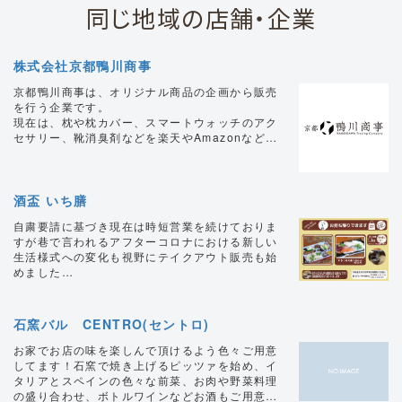
同じ地域の店舗・企業
株式会社京都鴨川商事
京都鴨川商事は、オリジナル商品の企画から販売
を行う企業です。
現在は、枕や枕カバー、スマートウォッチのアク
セサリー、靴消臭剤などを楽天やAmazonなどの
ショッピングモールを通じて販売しております。
又、新事業としてアクセサリー分野にも参入して
おります。もっと多くのお客様に喜びを届けたい
と、デザインや使い心地など様々視点から商品開
酒盃 いち膳
発に取り組んでおります。
自粛要請に基づき現在は時短営業を続けておりま
すが巷で言われるアフターコロナにおける新しい
生活様式への変化も視野にテイクアウト販売も始
めました
皆様の日常に元気や明るさを加えるアクセントに
なれば幸いです
皆様と一緒に困難を乗り越えられますよう
石窯バル CENTRO(セントロ)
に・・・
お家でお店の味を楽しんで頂けるよう色々ご用意
してます！石窯で焼き上げるピッツァを始め、イ
タリアとスペインの色々な前菜、お肉や野菜料理
の盛り合わせ、ボトルワインなどお酒もご用意し