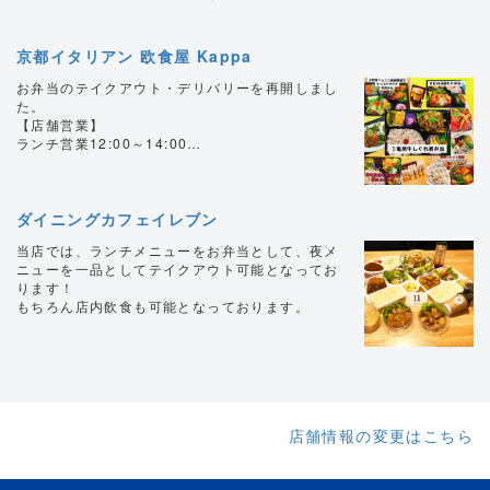
てます
店頭でのテイクアウト、電話での予約もお受けし
てます！デリバリーもいたします(￥2000以上で
京都イタリアン 欧食屋 Kappa
下京区、中京区、東山区。￥5000以上で京都市
内配達いたします！)
お弁当のテイクアウト・デリバリーを再開しまし
た。
【店舗営業】
ランチ営業12:00～14:00
ディナー 17:00～20:00（要予約）
ダイニングカフェイレブン
当店では、ランチメニューをお弁当として、夜メ
ニューを一品としてテイクアウト可能となってお
ります！
もちろん店内飲食も可能となっております。
店舗情報の変更はこちら