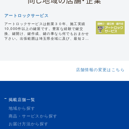
アートロックサービス
アートロックサービスは創業３０年、施工実績
10,000件以上の鍵屋です。豊富な経験で鍵交
換、鍵開け、鍵作成、鍵の事なら何でもおまかせ
下さい。出張範囲は埼玉県全域に及び、最短２０
分～お伺いし、即日対応可能です。作業前に正確
な金額を提示させていただきますので、不明瞭な
料金請求は一切ありません。安心してご依頼頂け
ます。鍵交換は１年間不具合保証付きで、アフタ
ーフォローも充実です。鍵の事でお困りの際は是
非ご相談下さい。
店舗情報の変更はこちら
掲載店舗一覧
地域から探す
商品・サービスから探す
お届け方法から探す