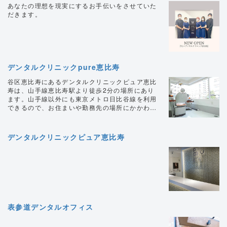
あなたの理想を現実にするお手伝いをさせていた
だきます。
デンタルクリニックpure恵比寿
谷区恵比寿にあるデンタルクリニックピュア恵比
寿は、山手線恵比寿駅より徒歩2分の場所にあり
ます。山手線以外にも東京メトロ日比谷線を利用
できるので、お住まいや勤務先の場所にかかわら
ずどなたでも足を運べる歯医者です。プライバシ
ーに配慮した半個室の診療室なので、他の患者様
の視線が気になるという方でも気兼ねなく診療を
デンタルクリニックピュア恵比寿
受けられます。また、火曜日と木曜日は22時ま
で診療しておりますので、お仕事後に立ち寄るこ
ともでき、お勤めされている方にとっても心強い
味方となってくれています。 渋谷区恵比寿周辺
で歯医者をお探しの際は是非。 皆様のご来院お
待ちしております。
表参道デンタルオフィス