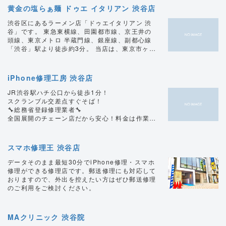
黄金の塩らぁ麺 ドゥエ イタリアン 渋谷店
渋谷区にあるラーメン店「ドゥエイタリアン 渋
谷」です。 東急東横線、田園都市線、京王井の
頭線、東京メトロ 半蔵門線、銀座線、副都心線
「渋谷」駅より徒歩約3分。 当店は、東京市ヶ谷
に本店がある女性からの支持率No.1と言われて
いる人気らぁ麺店「ドゥエイタリアン」の新店。
シェフ石塚が生み出す“らぁ麺”は鶏ガラを主に昆
iPhone修理工房 渋谷店
布やホタテの旨味をたっぷりと効かせた絶妙
な“コクとキレ”を追求したこだわりの黄金スープ
JR渋谷駅ハチ公口から徒歩1分！
が特徴。 丼一杯のフルコースをコンセプトにし
スクランブル交差点すぐそば！
た“らぁ麺フロマージュ”はシェフ石塚特製とろ～
🔧総務省登録修理業者🔧
り濃厚チーズを麺に絡めて食べる“新しいらぁ麺
全国展開のチェーン店だから安心！料金は作業費
のかたち”。 “世界的グルメガイド”も認めた人気
込み！
店です。 塩ラーメン、醤油ラーメン、レモンラ
iPhone修理は３ヶ月の初期不良保証付き！(例外
ーメンなど種類豊富にご用意しておりますので、
あり)
スマホ修理王 渋谷店
渋谷でラーメンをお求めの際は是非ご来店くださ
データそのまま、即日修理対応！
いませ。
データそのまま最短30分でiPhone修理・スマホ
修理ができる修理店です。郵送修理にも対応して
おりますので、外出を控えたい方はぜひ郵送修理
のご利用をご検討ください。
MAクリニック 渋谷院