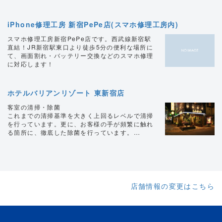
ンチ、カフェタイムにピッタリです◎ 西新宿で
違いナシ！ 多くの店舗が立ち並ぶ繁華街歌舞伎
パンケーキやハンバーグをお召し上がりの際はぜ
町の中でも一際異彩な高級感を放つ当店 歌舞伎
ひ当店へお越しください♪ 皆様のお越しをお待ち
町の高級キャバクラ、高級クラブに劣りません！
iPhone修理工房 新宿PePe店(スマホ修理工房内)
しております。
一度ご来店していただければ後悔させません。
リラックスして過ごせる店内で最高の一夜をお過
スマホ修理工房新宿PePe店です。西武線新宿駅
ごしください。
直結！JR新宿駅東口より徒歩5分の便利な場所に
て、画面割れ・バッテリー交換などのスマホ修理
に対応します！
ホテルバリアンリゾート 東新宿店
客室の清掃・除菌
これまでの清掃基準を大きく上回るレベルで清掃
を行っています。更に、お客様の手が頻繁に触れ
る箇所に、徹底した除菌を行っています。
お客様が快適に、安心してお過ごし頂くために、
様々な取り組みを行っています。
パブリックスペース三密回避と衛生管理
フロントにおけるソーシャルディスタンスの確
保、パブリックスペースの換気・清掃回数の増
加、などお客様の健康と安全を守るため、パブリ
店舗情報の変更はこちら
ックスペースのご利用においても、様々な取り組
みを行っています。