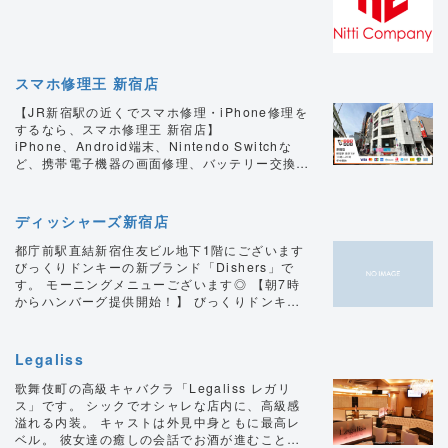
スマホ修理王 新宿店
【JR新宿駅の近くでスマホ修理・iPhone修理を
するなら、スマホ修理王 新宿店】
iPhone、Android端末、Nintendo Switchな
ど、携帯電子機器の画面修理、バッテリー交換は
スマホ修理王 新宿店にお任せください。データ
そのまま最短30分で修理します。
ディッシャーズ新宿店
都庁前駅直結新宿住友ビル地下1階にございます
びっくりドンキーの新ブランド「Dishers」で
す。 モーニングメニューございます◎ 【朝7時
からハンバーグ提供開始！】 びっくりドンキー
のハンバーグディッシュをつくりあげた職人たち
「ディッシャーズ」の想いを受け継いだ新しい業
態のお店です。 びっくりドンキーのハンバーグ
Legaliss
の美味しさを引き継ぎながら、ソースやトッピン
グを自由にカスタマイズして自分好みの一皿が味
歌舞伎町の高級キャバクラ「Legaliss レガリ
わえます。 また、珈琲一杯からご利用いただけ
ス」です。 シックでオシャレな店内に、高級感
るカフェスタイルの新店舗であり、窯焼きパンケ
溢れる内装。 キャストは外見中身ともに最高レ
ーキなどお楽しみいただけます♪ モーニング・ラ
ベル。 彼女達の癒しの会話でお酒が進むこと間